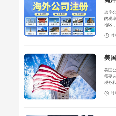
离岸
的税
地区
时间
美
美国
需要选
税务
时间