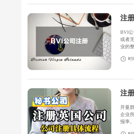
注册
BVI
或者
业的
时间
注
开曼
企业
报率
时间