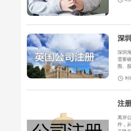
深
深圳
需要
围、
时间
注
离岸
件，