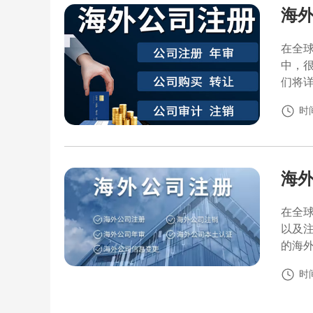
海
在全
中，
们将
时间
海
在全
以及
的海
时间